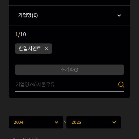
기업명(
0
)
1
/10
한일시멘트
초기화
~
2004
2026